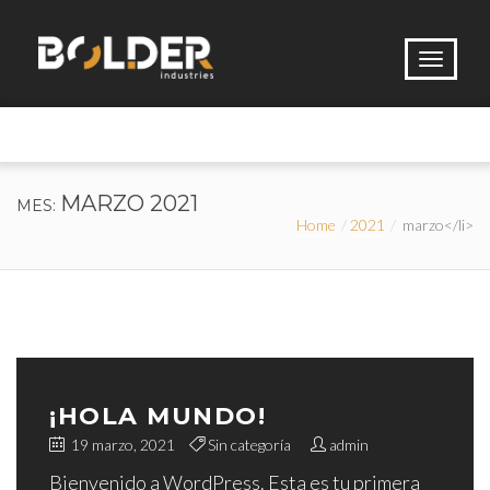
MARZO 2021
MES:
Home
2021
marzo</li>
¡HOLA MUNDO!
19 marzo, 2021
Sin categoría
admin
Bienvenido a WordPress. Esta es tu primera