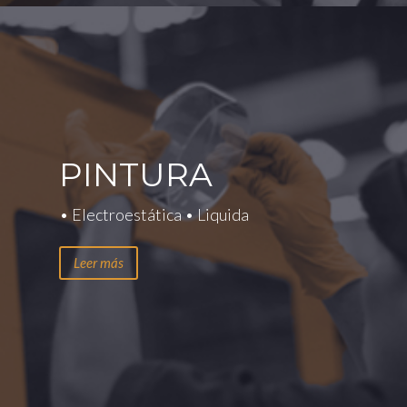
PINTURA
• Electroestática • Liquida
Leer más